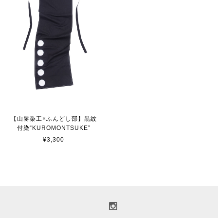
【山勝染工×ふんどし部】黒紋
付染“KUROMONTSUKE”
¥3,300